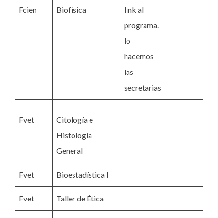
Fcien
Biofísica
link al
Fi
programa.
IC
lo
hacemos
las
secretarias
Fvet
Citología e
IC
Histología
A
General
Fvet
Bioestadística I
M
Fvet
Taller de Ética
si